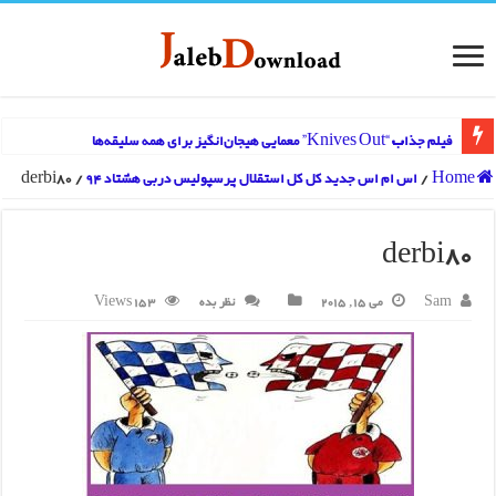
فیلم جذاب “Knives Out” معمایی هیجان‌انگیز برای همه سلیقه‌ها
Home
/
اس ام اس جدید کل کل استقلال پرسپولیس دربی هشتاد 94
/
derbi80
derbi80
Sam
می 15, 2015
نظر بده
153 Views