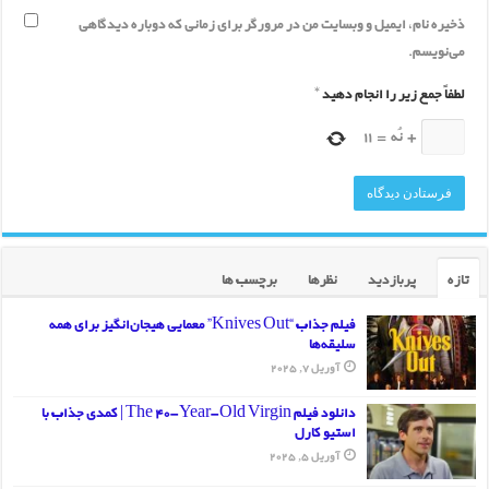
ذخیره نام، ایمیل و وبسایت من در مرورگر برای زمانی که دوباره دیدگاهی
می‌نویسم.
لطفاً جمع زیر را انجام دهید
*
+
نُه
=
11
تازه
پربازدید
نظرها
برچسب ها
فیلم جذاب “Knives Out” معمایی هیجان‌انگیز برای همه
سلیقه‌ها
آوریل 7, 2025
دانلود فیلم The 40-Year-Old Virgin | کمدی جذاب با
استیو کارل
آوریل 5, 2025