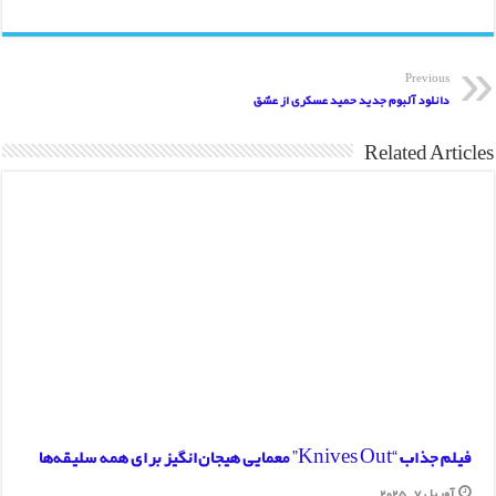
بازی دوم ایران لهستان؛ لیگ جهانی والیبال ۲۰۱۵
دانلود ویدیو مراسم افتتاحیه لیگ قهرمانان اروپا
Previous
دانلود آلبوم جدید حمید عسکری از عشق
Related Articles
فیلم جذاب “Knives Out” معمایی هیجان‌انگیز برای همه سلیقه‌ها
آوریل 7, 2025