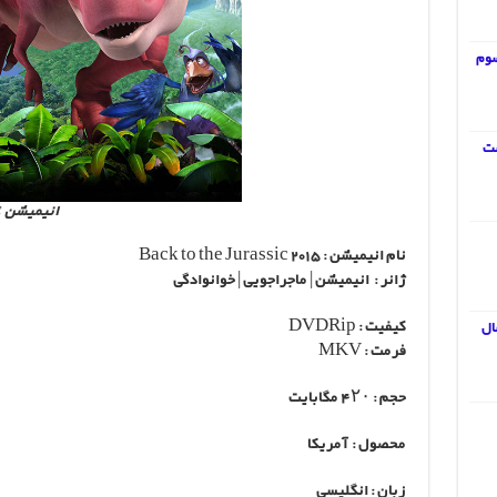
واب ادبیات فارسی 3 سوم
ست
انیمیشن back to jurassic
نام انیمیشن : Back to the Jurassic 2015
ژانر : انیمیشن | ماجراجویی | خوانوادگی
کیفیت : DVDRip
ال
فرمت : MKV
حجم : ۴۲۰ مگابایت
محصول : آمریکا
زبان : انگلیسی