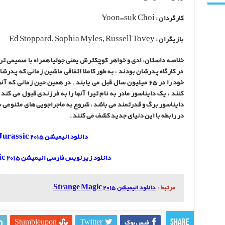
کارگردان : Yoon-suk Choi
بازيگران : Ed Stoppard, Sophia Myles, Russell Tovey
خلاصه داستان: ادی و خواهر کوچکترش یعنی جولیا همراه با صمیمی ت
در کارگاه پدرشان بودند ، به طور کاملا اتفاقی ماشین زمانی که پدرشا
خود را در 65 میلیون سال قبل می یابند . در همین حین زمانی
کنند ، یک دایناسور مادر به نام تیرا آنها را به فرزندی قبول می کند
دایناسور برگ و قدرتمند می باشد ، شروع به ماجراجویی های متنوعی می
در رابطه با این دنیای جدید کشف می کنند .
دانلود انیمیشن Back To Jurassic 2015
دانلود زیرنویس فارسی انیمیشن Back To Jurassic 2015
مرتبط :
دانلود انیمیشن Strange Magic 2015
فیس بوک
Twitter
Stumbleupon
Share