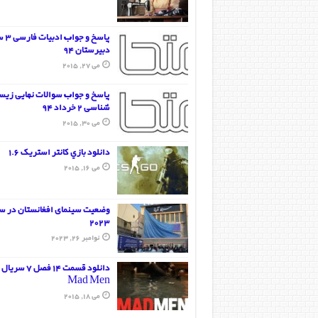
پاسخ و ج
دبیرستان 94
می 27, 2015
پاسخ و جواب سوالات نهایی زی
شناسی 2 خرداد 94
می 30, 2015
دانلود بازي کانتر استريک 1.6
می 16, 2015
وضعیت سینمای افغانستان در س
2023
نوامبر 26, 2023
دانلود قسمت 14 فصل 7 سریال
Mad Men
می 18, 2015