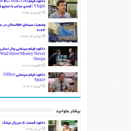
دانلود فیلم  40-Year-Old
Virgin | کمدی جذاب با استیو کارل
آوریل 5, 2025
وضعیت سینمای افغانستان در س
2023
نوامبر 26, 2023
دانلود فیلم سینمایی وال استر
Wall Street Money Never
Sleeps
آگوست 7, 2017
دانلود فیلم سینمایی Office
Space
آوریل 6, 2017
بیشتر بخوانید
دانلود قسمت 16 سریال میخک
می 18, 2015