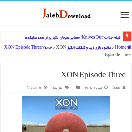
فیلم جذاب “Knives Out” معمایی هیجان‌انگیز برای همه سلیقه‌ها
Home
/
دانلود بازی زیبا و شگفت انگیز XON Episode Three v1.0.2
XON
/
Episode Three
XON Episode Three
Sam
می 27, 2015
نظر بده
191 Views