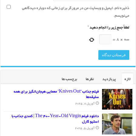
ذخیره نام، ایمیل و وبسایت من در مرورگر برای زمانی که دوباره دیدگاهی
می‌نویسم.
لطفاً جمع زیر را انجام دهید
*
سه
×
8
=
تازه
پربازدید
نظرها
برچسب ها
فیلم جذاب “Knives Out” معمایی هیجان‌انگیز برای همه
سلیقه‌ها
آوریل 7, 2025
دانلود فیلم The 40-Year-Old Virgin | کمدی جذاب با
استیو کارل
آوریل 5, 2025