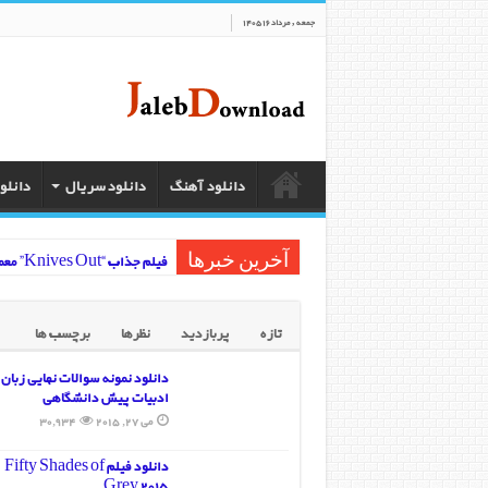
جمعه , مرداد 16 1405
دانلود آهنگ
دانلود سریال
دانلو
فیلم جذاب “Knives Out” معمایی هیجان‌انگیز برای همه سلیقه‌ها
آخرین خبرها
دانلود فیلم The 40-Year-Old Virgin | کمدی جذاب با استیو کارل
تازه
پربازدید
نظرها
برچسب ها
وضعیت سینمای افغانستان در سال 3
دانلود نمونه سوالات نهایی زبان 
دانلود فیلم سینمایی وال استریت Street Money Never Sleeps
ادبیات پیش دانشگاهی
می 27, 2015
30,934
دانلود فیلم سینمایی Office Space
دانلود فیلم Fifty Shades of
دانلود فیلم سینمایی The Big Short
Grey 2015