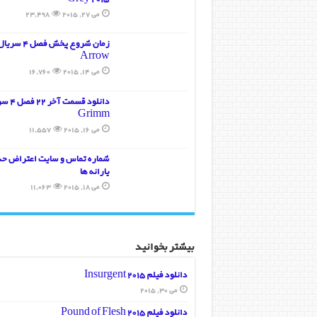
می 27, 2015
23,498
دانلود فیلم سینمایی Steve Jobs 2015
زمان شروع پخش فصل 4 سری
دانلود فیلم سینمایی Gung Ho
Arrow
می 14, 2015
16,760
بازی دوم ایران لهستان؛ لیگ جهانی 
دانلود قسمت 
Grimm
دانلود ویدیو مراسم افتتاحیه لی
می 16, 2015
11,557
شماره تماس و سایت اعتراض ح
یارانه ها
می 18, 2015
11,063
بیشتر بخوانید
دانلود فیلم Insurgent 2015
می 30, 2015
دانلود فیلم Pound of Flesh 2015