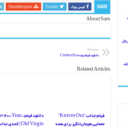
فیس بوک
Twitter
Stumbleupon
Share
ال
About Sam
والیبال ۲۰۱۵
آخر 22 فصل 4 سریال
گ قهرمانان اروپا
Previous
دانلود فیلم Cinderella 2015
ذف
Related Articles
فیلم جذاب “Knives Out”
دانلود فیلم  40-Year
معمایی هیجان‌انگیز برای همه
Old Virgin | کمدی جذ