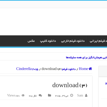
د فیلم ایرانی
دانلود فیلم خارجی
دانلود کلیپ
عکس
Home
/
دانلود فیلم Cinderella 2015
download (3)
/
202
و
download (3)
Wall 
Sam
می 29, 2015
نظر بده
170 Views