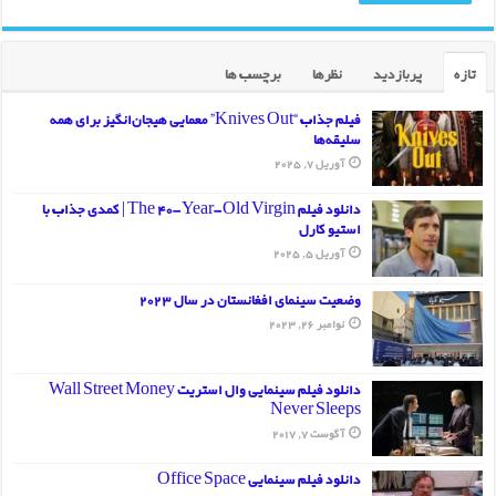
تازه
پربازدید
نظرها
برچسب ها
فیلم جذاب “Knives Out” معمایی هیجان‌انگیز برای همه
سلیقه‌ها
آوریل 7, 2025
دانلود فیلم The 40-Year-Old Virgin | کمدی جذاب با
استیو کارل
آوریل 5, 2025
وضعیت سینمای افغانستان در سال 2023
نوامبر 26, 2023
دانلود فیلم سینمایی وال استریت Wall Street Money
Never Sleeps
آگوست 7, 2017
دانلود فیلم سینمایی Office Space