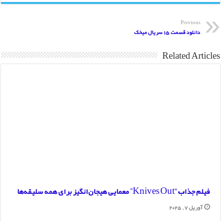
بازی دوم ایران لهستان؛ لیگ جهانی والیبال ۲۰۱۵
دانلود ویدیو مراسم افتتاحیه لیگ قهرمانان اروپا
Previous
دانلود قسمت 15 سریال میخک
Related Articles
فیلم جذاب “Knives Out” معمایی هیجان‌انگیز برای همه سلیقه‌ها
آوریل 7, 2025