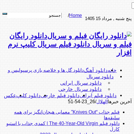
/
Home
پنج شنبه , مرداد 15 1405
دانلود رایگان
فیلم و سریال دانلود فیلم سریال کلیپ نرم
افزار
خانه
دانلود آهنگ
دانلود گل ها و خلاصه بازی پرسپولیس و
دانلود سریال
دانلود سریال ایرانی
دانلود سریال خارجی
دانلود فیلم ایرانی
دانلود فیلم خارجی
دانلود کلیپ
عکس
آخرین خبرها
الهلال
/
26_23-54-51
فیلم جذاب “Knives Out” معمایی هیجان‌انگیز برای همه
سلیقه‌ها
دانلود فیلم The 40-Year-Old Virgin | کمدی جذاب با استیو
کارل