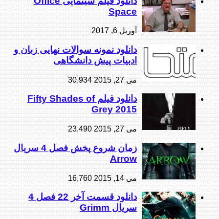
دانلود فیلم سینمایی Office
Space
آوریل 6, 2017
دانلود نمونه سوالات نهایی زبان و
ادبیات پیش دانشگاهی
می 27, 2015
30,934
دانلود فیلم Fifty Shades of
Grey 2015
می 27, 2015
23,490
زمان شروع پخش فصل 4 سریال
Arrow
می 14, 2015
16,760
دانلود قسمت آخر 22 فصل 4
سریال Grimm