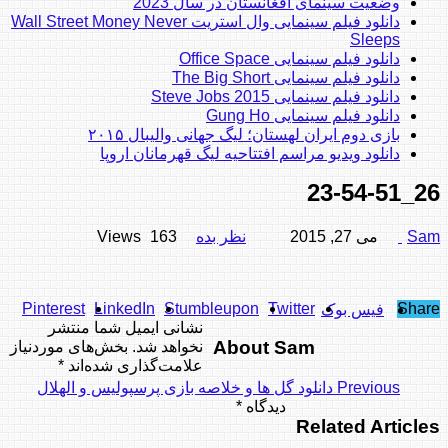
وضعیت سینمای افغانستان در سال 2023
دانلود فیلم سینمایی وال استریت Wall Street Money Never
Sleeps
دانلود فیلم سینمایی Office Space
دانلود فیلم سینمایی The Big Short
دانلود فیلم سینمایی Steve Jobs 2015
دانلود فیلم سینمایی Gung Ho
بازی دوم ایران لهستان؛ لیگ جهانی والیبال ۲۰۱۵
دانلود ویدیو مراسم افتتاحیه لیگ قهرمانان اروپا
26_23-54-51
Sam
می 27, 2015
نظر بده
163 Views
Pinterest
LinkedIn
Stumbleupon
Twitter
Share
فیس بوک
نشانی ایمیل شما منتشر
About Sam
نخواهد شد.
بخش‌های موردنیاز
علامت‌گذاری شده‌اند
*
Previous
دانلود گل ها و خلاصه بازی پرسپولیس و الهلال
دیدگاه
*
Related Articles