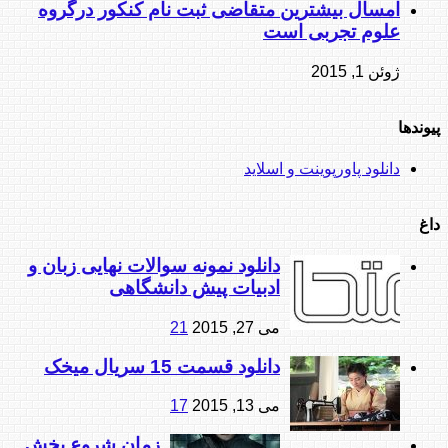
امسال بیشترین متقاضی ثبت نام کنکور درگروه
علوم تجربی است
ژوئن 1, 2015
پیوندها
دانلود پاورپوینت و اسلاید
داغ
دانلود نمونه سوالات نهایی زبان و
ادبیات پیش دانشگاهی
می 27, 2015
21
دانلود قسمت 15 سریال میخک
می 13, 2015
17
زمان شروع پخش