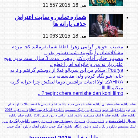
می 16, 2015
11,557
شماره تماس و سایت اعتراض
حذف یارانه ها
می 18, 2015
11,063
مصیب: خواهر گرامی زهرا .لطفا شما بفرمائید کجا مردم
مشکلاتشان را بگوییند .شما دستور بفر...
مصیب: جناب آقای دکتر ربیعی . مدت 3 سال است بدون هیچ
علتی یارانه من و خانواده ام را قطع...
Pourya: سلام من این سریالو قبلا از دوستم گرفتم و تا یه
جایی شو نگاه کردم ولی متاسفانه یا...
ZAHRA: اولا ادبیات نزاشتین دوما لینکش چرا خرابه گریه
میکنمااااااااا...
negin: chera nemishe dan koni filmo?...
فیلم
دانلود فیلم سینمایی
دانلود فیلم خارجی جدید
دانلود فیلم خارجی با کیفیت بالا
دانلود فیلم
خارجی
دانلود فیلم جدید
دانلود فیلم با لینک مستقیم
دانلود فیلم با فرمت Mp4
دانلود فیلم 2015
دانلود فیلم
دانلود فيلم با لينک مستقيم
دانلود فيلم ايراني
دانلود فيلم 2015
دانلود فيلم
دانلود
سریال با لینک مستقیم
دانلود سریال
دانلود زیرنویس فارسی
دانلود زیرنویس
دانلود رایگان فیلم با
لینک مستقیم
دانلود رایگان فیلم
دانلود رایگان
دانلود آهنگ جدید
دانلود آهنگ
دانلود
آهنگ جدید
دانلود فیلم Insurgent 2015