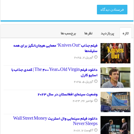
تازه
پربازدید
نظرها
برچسب ها
فیلم جذاب “Knives Out” معمایی هیجان‌انگیز برای همه
سلیقه‌ها
آوریل 7, 2025
دانلود فیلم The 40-Year-Old Virgin | کمدی جذاب با
استیو کارل
آوریل 5, 2025
وضعیت سینمای افغانستان در سال 2023
نوامبر 26, 2023
دانلود فیلم سینمایی وال استریت Wall Street Money
Never Sleeps
آگوست 7, 2017