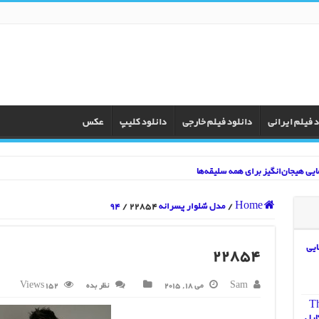
د فیلم ایرانی
دانلود فیلم خارجی
دانلود کلیپ
عکس
Home
/
مدل شلوار پسرانه 94
22854
/
Knive” معمایی
22854
Sam
می 18, 2015
نظر بده
152 Views
The