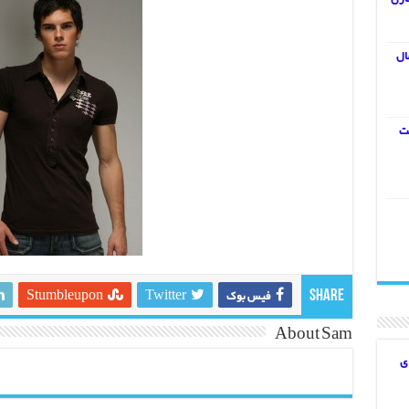
ال
یت
فیس بوک
Twitter
Stumbleupon
Share
About Sam
ی