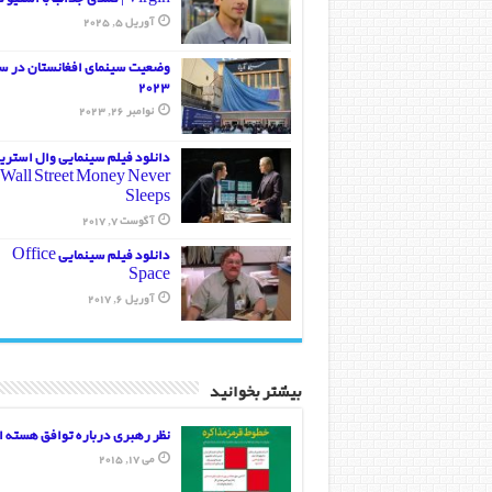
آوریل 5, 2025
وضعیت سینمای افغانستان در س
2023
نوامبر 26, 2023
دانلود فیلم سینمایی وال استر
Wall Street Money Never
Sleeps
آگوست 7, 2017
دانلود فیلم سینمایی Office
Space
آوریل 6, 2017
بیشتر بخوانید
نظر رهبری درباره توافق هسته ا
می 17, 2015