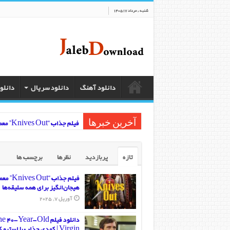
شنبه , مرداد 17 1405
دانلود آهنگ
دانلود سریال
دانلو
فیلم جذاب “Knives Out” معمایی هیجان‌انگیز برای همه سلیقه‌ها
آخرین خبرها
تازه
پربازدید
نظرها
برچسب ها
فیلم جذاب “s Out
هیجان‌انگیز برای همه سلیقه‌ها
آوریل 7, 2025
دانلود فیلم  40-Year-Old
Virgin | کمدی جذاب با استیو کارل