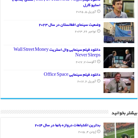
استیو کارل
آوریل 5, 2025
وضعیت سینمای افغانستان در سال 2023
نوامبر 26, 2023
دانلود فیلم سینمایی وال استریت Wall Street Money
Never Sleeps
آگوست 7, 2017
دانلود فیلم سینمایی Office Space
آوریل 6, 2017
انید
بدترین اشتباهات دروازه بانها در سال 2014
ژوئن 4, 2015