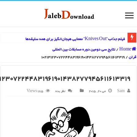
Kni” معمایی هیجان‌انگیز برای همه سلیقه‌ها
/
نتایج سی دومین دوره مسابقات بین المللی
10213123072244831961901438277945611613
10213123072244831961901438277945611613
می 20, 2015
نظر بده
185 Views