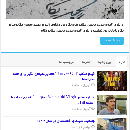
دانلود آلبوم جدید محسن یگانه بنام نگاه من دانلود آلبوم جدید محسن یگانه بنام
نگاه با بالاترین کیفیت دانلود آلبوم جدید محسن یگانه نگاه
Read More »
تازه
پربازدید
نظرها
برچسب ها
فیلم جذاب “Knives Out” معمایی هیجان‌انگیز برای همه
سلیقه‌ها
آوریل 7, 2025
دانلود فیلم The 40-Year-Old Virgin | کمدی جذاب با
استیو کارل
آوریل 5, 2025
وضعیت سینمای افغانستان در سال 2023
نوامبر 26, 2023