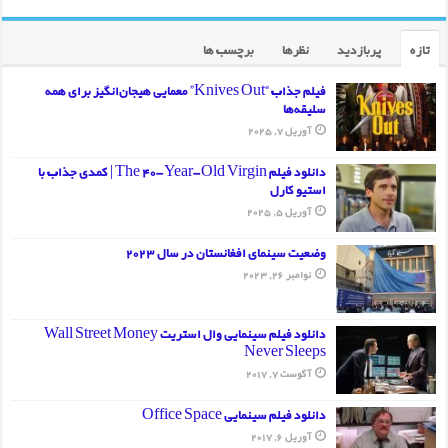
تازه
پربازدید
نظرها
برچسب ها
فیلم جذاب “Knives Out” معمایی هیجان‌انگیز برای همه
سلیقه‌ها
آوریل 7, 2025
دانلود فیلم The 40-Year-Old Virgin | کمدی جذاب با
استیو کارل
آوریل 5, 2025
وضعیت سینمای افغانستان در سال 2023
نوامبر 26, 2023
دانلود فیلم سینمایی وال استریت Wall Street Money
Never Sleeps
آگوست 7, 2017
دانلود فیلم سینمایی Office Space
آوریل 6, 2017