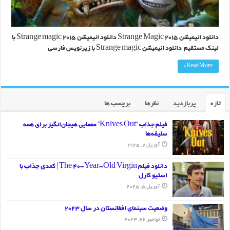
دانلود انیمیشن Strange Magic 2015 دانلود انیمیشن Strange magic 2015 با
لینک مستقیم دانلود انیمیشن Strange magic با زیرنویس فارسی
Read More »
تازه
پربازدید
نظرها
برچسب ها
فیلم جذاب “Knives Out” معمایی هیجان‌انگیز برای همه
سلیقه‌ها
آوریل 7, 2025
دانلود فیلم The 40-Year-Old Virgin | کمدی جذاب با
استیو کارل
آوریل 5, 2025
وضعیت سینمای افغانستان در سال 2023
نوامبر 26, 2023