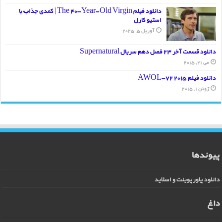
دانلود فیلم The 40-Year-Old Virgin | کمدی جذاب با
استیو کارل
آوریل 5, 2025
دانلود قسمت آخر 23 فصل دهم سریال Supernatural
می 21, 2015
دانلود فیلم AWOL-72 2015
ژوئن 1, 2015
پیوندها
دانلود پاورپوینت و اسلاید
داغ