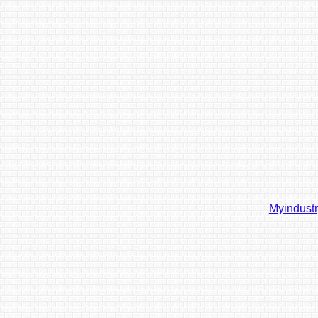
Myindust