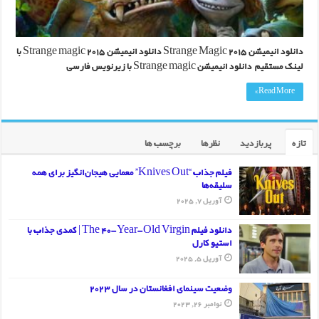
دانلود انیمیشن Strange Magic 2015 دانلود انیمیشن Strange magic 2015 با
لینک مستقیم دانلود انیمیشن Strange magic با زیرنویس فارسی
Read More »
تازه
پربازدید
نظرها
برچسب ها
فیلم جذاب “Knives Out” معمایی هیجان‌انگیز برای همه
سلیقه‌ها
آوریل 7, 2025
دانلود فیلم The 40-Year-Old Virgin | کمدی جذاب با
استیو کارل
آوریل 5, 2025
وضعیت سینمای افغانستان در سال 2023
نوامبر 26, 2023