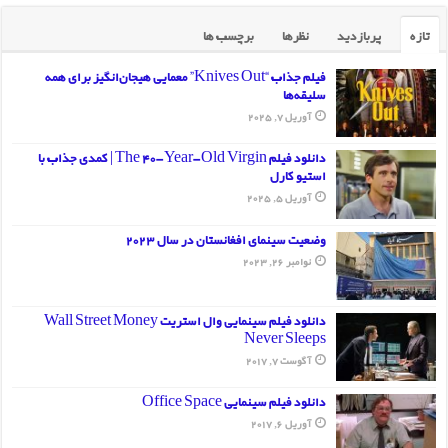
تازه
پربازدید
نظرها
برچسب ها
فیلم جذاب “Knives Out” معمایی هیجان‌انگیز برای همه
سلیقه‌ها
آوریل 7, 2025
دانلود فیلم The 40-Year-Old Virgin | کمدی جذاب با
استیو کارل
آوریل 5, 2025
وضعیت سینمای افغانستان در سال 2023
نوامبر 26, 2023
دانلود فیلم سینمایی وال استریت Wall Street Money
Never Sleeps
آگوست 7, 2017
دانلود فیلم سینمایی Office Space
آوریل 6, 2017