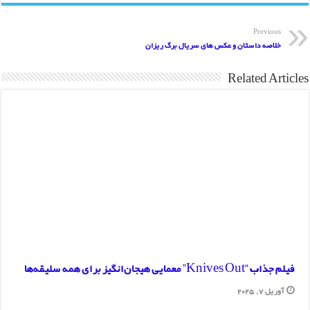
بازی دوم ایران لهستان؛ لیگ جهانی والیبال ۲۰۱۵
دانلود ویدیو مراسم افتتاحیه لیگ قهرمانان اروپا
Previous
خلاصه داستان و عکس های سریال برگ ریزان
Related Articles
فیلم جذاب “Knives Out” معمایی هیجان‌انگیز برای همه سلیقه‌ها
آوریل 7, 2025