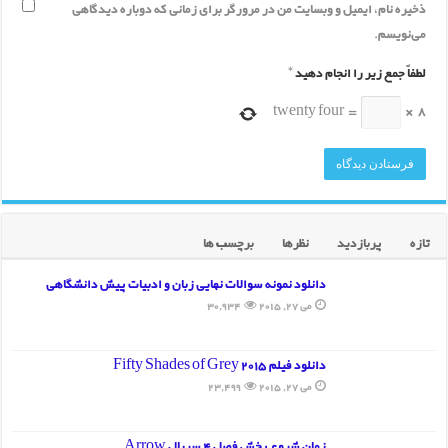
ذخیره نام، ایمیل و وبسایت من در مرورگر برای زمانی که دوباره دیدگاهی
می‌نویسم.
لطفاً جمع زیر را انجام دهید
*
twenty four
=
×
8
تازه
پربازدید
نظرها
برچسب ها
دانلود نمونه سوالات نهایی زبان و ادبیات پیش دانشگاهی
می 27, 2015
30,934
دانلود فیلم Fifty Shades of Grey 2015
می 27, 2015
23,499
زمان شروع پخش فصل 4 سریال Arrow