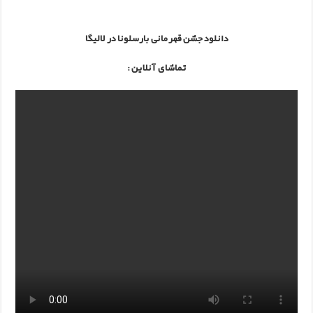
بازی دوم ایران لهستان؛ لیگ جهانی والیبال ۲۰۱۵
دانلود جشن قهرمانی بارسلونا در لالیگا
دانلود ویدیو مراسم افتتاحیه لیگ قهرمانان اروپا
تماشای آنلاین :