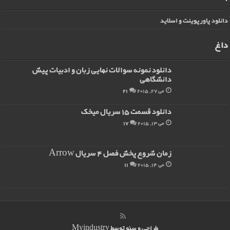
دانلود پاورپوینت و اسلاید
داغ
دانلود نمونه سوالات نهایی زبان و ادبیات پیش
دانشگاهی
می 27, 2015
21
دانلود قسمت 15 سریال میخک
می 13, 2015
17
زمان شروع پخش فصل 4 سریال Arrow
می 14, 2015
11
طراحی و سئو توسط
Myindustry