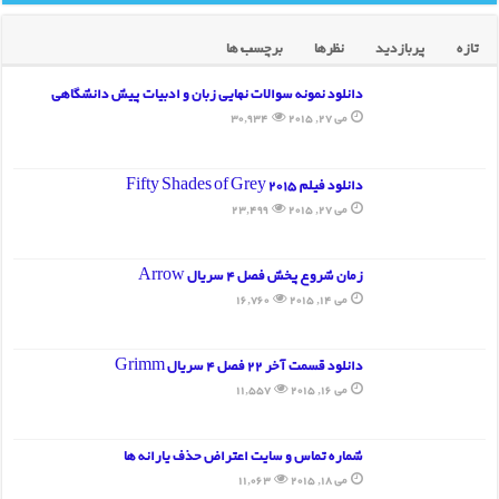
تازه
پربازدید
نظرها
برچسب ها
دانلود نمونه سوالات نهایی زبان و ادبیات پیش دانشگاهی
می 27, 2015
30,934
دانلود فیلم Fifty Shades of Grey 2015
می 27, 2015
23,499
زمان شروع پخش فصل 4 سریال Arrow
می 14, 2015
16,760
دانلود قسمت آخر 22 فصل 4 سریال Grimm
می 16, 2015
11,557
شماره تماس و سایت اعتراض حذف یارانه ها
می 18, 2015
11,063