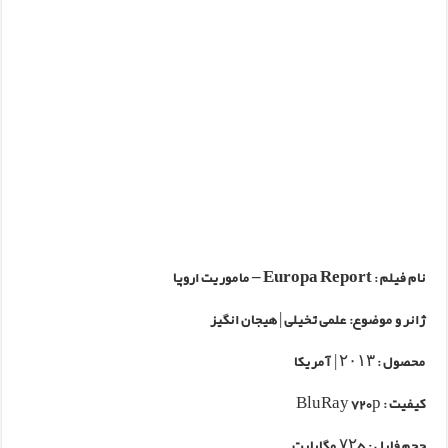
نام فیلم :
Europa Report – ماموریت اروپا
ژانر و موضوع: علمی تخیلی | هیجان انگیز
محصول : ۲۰۱۳ | آمریکا
کیفیت : BluRay 720p
حجم فایل : ۷۲۵ مگابایت