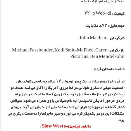
مدت زمان فیلم : ۸۴ دقیقه
کیفیت : ۷۲۰p Web-dl
حجم فایل : ۵۷۳ مگابایت
کارگردان : John Maclean
بازیگران : Michael Fassbender, Kodi Smit-McPhee, Caren
Pistorius, Ben Mendelsohn
خلاصه داستان فیلم
:
در قرن نوزدهم میلادی، یک پسر نوجوان ۱۷ ساله‌ به نام جی کاوندیش
(اسمیت میفی)، سفری طولانی در خط مرزی آمریکا را آغاز می‌ کند، هدف او
پیدا کردن تنها بازمانده فامیل خود (یک زن ۳۵ ساله) است. در طول راه
مردی مرموز (مایکل فاسبندر) به نام سیلاس با وی همراه می‌ شود. سیلاس
که از گذشته مرموز خود فرار می‌ کند به کمک جی کاوندیش می‌ آید. بزودی
مشکلات این دو در یکدیگر گره می‌ خورد و سیر ماجراها را به سمت دیگری می‌
برد.
دانلود فیلم Slow West 2015
: