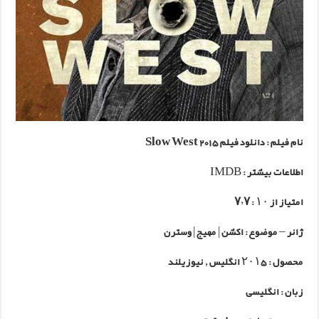
نام فیلم :
دانلود فیلم Slow West 2015
اطلاعات بیشتر : IMDB
امتیاز از ۱۰ :
۷٫۷
ژانر – موضوع : اکشن | مهیج | وسترن
محصول : ۲۰۱۵ انگلیس , نیوزیلند
زبان : انگلیسی