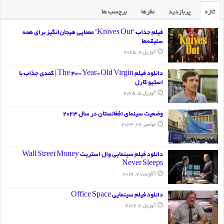
تازه
پربازدید
نظرها
برچسب ها
فیلم جذاب “Knives Out” معمایی هیجان‌انگیز برای همه
سلیقه‌ها
آوریل 7, 2025
دانلود فیلم The 40-Year-Old Virgin | کمدی جذاب با
استیو کارل
آوریل 5, 2025
وضعیت سینمای افغانستان در سال 2023
نوامبر 26, 2023
دانلود فیلم سینمایی وال استریت Wall Street Money
Never Sleeps
آگوست 7, 2017
دانلود فیلم سینمایی Office Space
آوریل 6, 2017