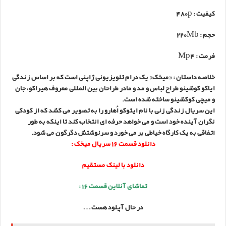
کیفیت :
480p
حجم :
220Mb
فرمت :
Mp4
خلاصه داستان :
«میخک» یک درام تلویزیونی ژاپنی است که بر اساس زندگی
ایاکو کوشینو طراح لباس و مد و مادر طراحان بین المللی معروف هیراکو، جان
و میچی کوکشینو ساخته شده است.
این سریال زندگی زنی با نام ایتوکو اُهارو را به تصویر می کشد که از کودکی
نگران آینده خود است و می خواهد حرفه ای انتخاب کند تا اینکه به طور
اتفاقی به یک کارگاه خیاطی بر می خورد و سرنوشتش دگرگون می شود.
دانلود قسمت 16 سریال میخک :
دانلود با لینک مستقیم
تماشای آنلاین قسمت 16 :
در حال آپلود هست…