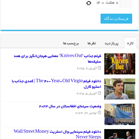
+
هشت
=
14
تازه
پربازدید
نظرها
برچسب ها
فیلم جذاب “Knives Out” معمایی هیجان‌انگیز برای همه
سلیقه‌ها
آوریل 7, 2025
دانلود فیلم The 40-Year-Old Virgin | کمدی جذاب با
استیو کارل
آوریل 5, 2025
وضعیت سینمای افغانستان در سال 2023
نوامبر 26, 2023
دانلود فیلم سینمایی وال استریت Wall Street Money
Never Sleeps