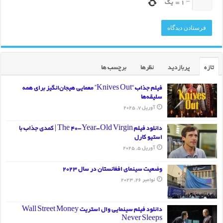
−
1
=
یک
تازه
پربازدید
نظرها
برچسب ها
فیلم جذاب “Knives Out” معمایی هیجان‌انگیز برای همه
سلیقه‌ها
آوریل 7, 2025
دانلود فیلم The 40-Year-Old Virgin | کمدی جذاب با
استیو کارل
آوریل 5, 2025
وضعیت سینمای افغانستان در سال 2023
نوامبر 26, 2023
دانلود فیلم سینمایی وال استریت Wall Street Money
Never Sleeps