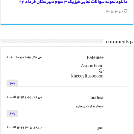
دانلود نمونه سوالات نهایی فیزیک 3 سوم دبیرستان خرداد 94
می 31, 2015
10 comments
Fatemee
می 28, 2015 at 10:50 ق.ظ
Asoon bood
🙂
kheeeyli asoooon
پاسخ
mahsa
می 28, 2015 at 12:14 ب.ظ
مسخره کردین مارو
پاسخ
الناز
می 28, 2015 at 12:22 ب.ظ